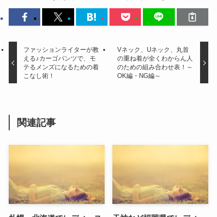
ファッションライターが教
Vネック、Uネック、丸首
える♪カーゴパンツで、モ
の重ね着が全くわからん人
テるメンズになるための着
のための組み合わせ表！～
こなし術！
OK編・NG編～
関連記事