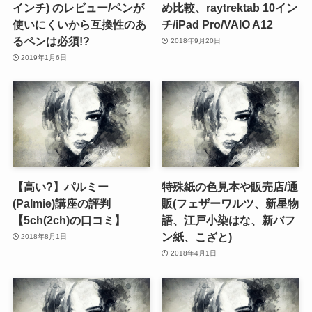
インチ) のレビュー/ペンが
め比較、raytrektab 10イン
使いにくいから互換性のあ
チ/iPad Pro/VAIO A12
るペンは必須!?
2018年9月20日
2019年1月6日
【高い?】パルミー
特殊紙の色見本や販売店/通
(Palmie)講座の評判
販(フェザーワルツ、新星物
【5ch(2ch)の口コミ】
語、江戸小染はな、新バフ
ン紙、こざと)
2018年8月1日
2018年4月1日