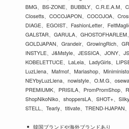
BMG、BS-ZONE、BUBBLY、C.R.E.A.M、CA
Closetts、COCOJAPON、COCOJOA、Cross
DIAGE、EGOIST、FashionLetter、FeltMagl
GALSTAR、GARULA、GHOSTOFHARLEM、Gi
GOLDJAPAN、Grandeir、GrowingRich、
INSTYLE、J&Mstyle、JESSICA、JONY、JS-S
KOBELETTUCE、LaLeia、LadyGirls、LIPS
LuzLlena、Mafmof、Mariashop、Miniminis
NEYbyLuzLlena、nowistyle、O.M.G、osew
PREMIUMK、PRISILA、PromPromShop、R-j
ShopNikoNiko、shoppersLA、SHOT+、Silky
STELL、Tearly、titivate、TREND-HJA
韓国ブランドや海外ブランドあり