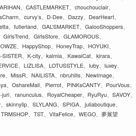
RIHAN、CASTLEMARKET、chouchouclair、
Charm、curvy’s、D-Dee、Dazzy、DearHeart、
ietta、futierland、GAL’SMARKET、GalooShoppers、
rlsTrend、GirlsStore、GLAMOROUS、
GROWZE、HappyShop、HoneyTrap、HOYUKI、
ISTER、K-city、kalmia、KawaiCat、kirara、
ERVICE、LIZLISA、LOTUSSTYLE、luby、luxey、
tore、MissR、NAILISTA、nbruhills、NewImage、
aya、OshareMall、Pierrot、PINKsCANTY、PourVous、
uri、ranunculus、RoyalCheaper、RyuRyu、SAVOY、
、skinnylip、SLYLANG、SPIGA、juliaboutique、
PAN、TRMSHOP、TST、VitaFelice、WEGO、夢展望