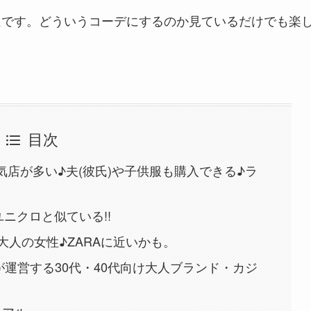
選
です。
どういうコーデにするのか見ているだけでも楽
目次
 人気店が多い♪夫(彼氏)や子供服も購入できる♪ラ
り
 ユニクロと似ている!!
0代〜大人の女性♪ZARAに近いかも。
ALEFSが運営する30代・40代向け大人ブランド・カジ