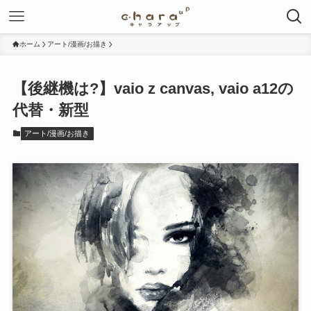
ホーム
アート/漫画/お描き
【後継機は?】vaio z canvas, vaio a12の
代替・新型
アート/漫画/お描き