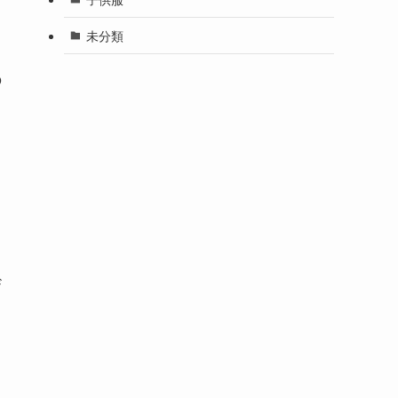
未分類
の
ザ