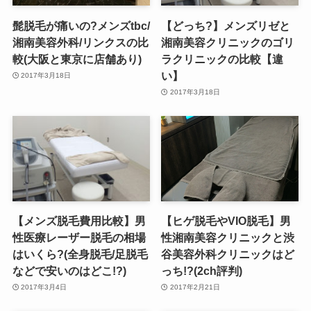
髭脱毛が痛いの?メンズtbc/
【どっち?】メンズリゼと
湘南美容外科/リンクスの比
湘南美容クリニックのゴリ
較(大阪と東京に店舗あり)
ラクリニックの比較【違
い】
2017年3月18日
2017年3月18日
【メンズ脱毛費用比較】男
【ヒゲ脱毛やVIO脱毛】男
性医療レーザー脱毛の相場
性湘南美容クリニックと渋
はいくら?(全身脱毛/足脱毛
谷美容外科クリニックはど
などで安いのはどこ!?)
っち!?(2ch評判)
2017年3月4日
2017年2月21日