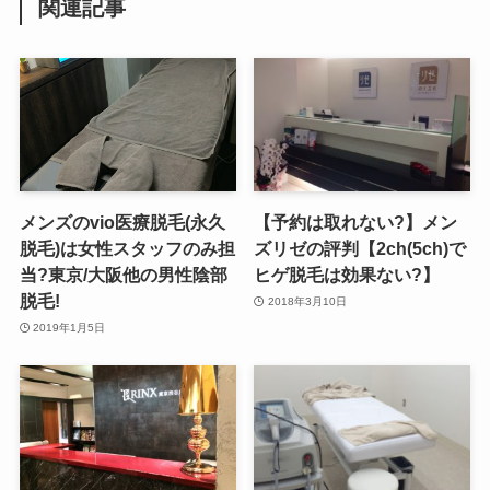
関連記事
メンズのvio医療脱毛(永久
【予約は取れない?】メン
脱毛)は女性スタッフのみ担
ズリゼの評判【2ch(5ch)で
当?東京/大阪他の男性陰部
ヒゲ脱毛は効果ない?】
脱毛!
2018年3月10日
2019年1月5日