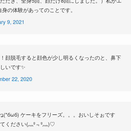
ただき、全身5回、顔だけ8回にしました。）私がエ
自身の体験があってのことです。
ry 9, 2021
！顔脱毛すると顔色が少し明るくなったのと、鼻下
しいです✨
mber 22, 2020
(*бωб) ケーキをフリーズ。。。おいしそぉです
ください(灬º﹃º灬)♡