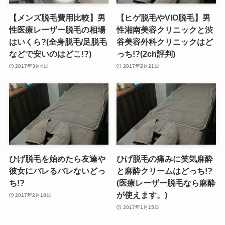
【メンズ脱毛費用比較】男
【ヒゲ脱毛やVIO脱毛】男
性医療レーザー脱毛の相場
性湘南美容クリニックと渋
はいくら?(全身脱毛/足脱毛
谷美容外科クリニックはど
などで安いのはどこ!?)
っち!?(2ch評判)
2017年3月4日
2017年2月21日
ひげ脱毛を始めたら友達や
ひげ脱毛の痛みに笑気麻酔
彼女にバレるバレないどっ
と麻酔クリームはどっち!?
ち!?
(医療レーザー脱毛なら麻酔
が使えます。)
2017年2月18日
2017年1月15日