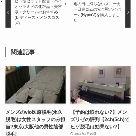
ヒト型セラミド配合・バイ
雨の日に滑らないスニーカ
オセラミドの化粧品・美容
ー日進ゴムの安全靴ハイパ
液・クリームのおすすめ
ーv (HyperV)を購入しまし
(レディース・メンズコス
た!
メ)
関連記事
メンズのvio医療脱毛(永久
【予約は取れない?】メン
脱毛)は女性スタッフのみ担
ズリゼの評判【2ch(5ch)で
当?東京/大阪他の男性陰部
ヒゲ脱毛は効果ない?】
脱毛!
2018年3月10日