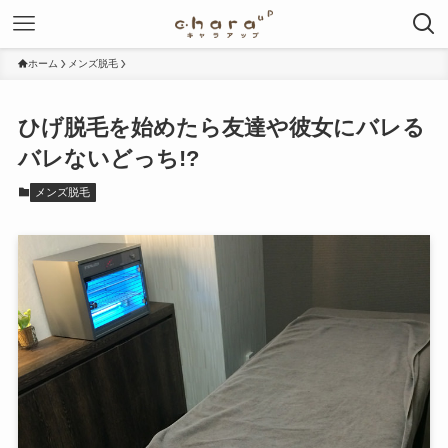
ホーム
メンズ脱毛
ひげ脱毛を始めたら友達や彼女にバレる
バレないどっち!?
メンズ脱毛