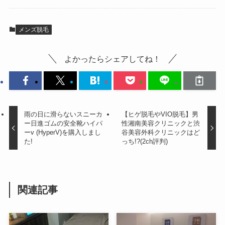
メンズ脱毛
よかったらシェアしてね！
雨の日に滑らないスニーカ
【ヒゲ脱毛やVIO脱毛】男
ー日進ゴムの安全靴ハイパ
性湘南美容クリニックと渋
ーv (HyperV)を購入しまし
谷美容外科クリニックはど
た!
っち!?(2ch評判)
関連記事