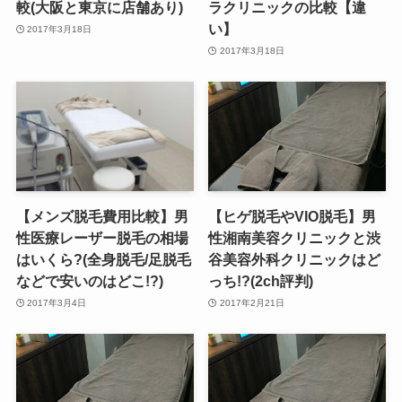
較(大阪と東京に店舗あり)
ラクリニックの比較【違
い】
2017年3月18日
2017年3月18日
【メンズ脱毛費用比較】男
【ヒゲ脱毛やVIO脱毛】男
性医療レーザー脱毛の相場
性湘南美容クリニックと渋
はいくら?(全身脱毛/足脱毛
谷美容外科クリニックはど
などで安いのはどこ!?)
っち!?(2ch評判)
2017年3月4日
2017年2月21日