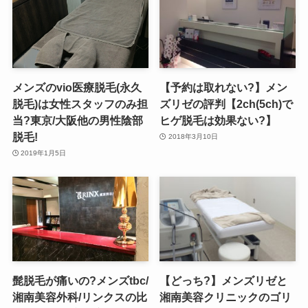
メンズのvio医療脱毛(永久
【予約は取れない?】メン
脱毛)は女性スタッフのみ担
ズリゼの評判【2ch(5ch)で
当?東京/大阪他の男性陰部
ヒゲ脱毛は効果ない?】
脱毛!
2018年3月10日
2019年1月5日
髭脱毛が痛いの?メンズtbc/
【どっち?】メンズリゼと
湘南美容外科/リンクスの比
湘南美容クリニックのゴリ