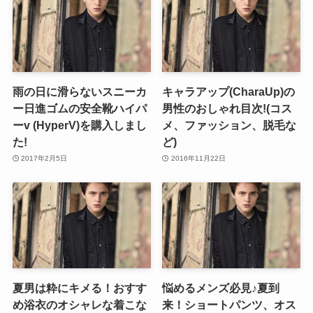
雨の日に滑らないスニーカ
キャラアップ(CharaUp)の
ー日進ゴムの安全靴ハイパ
男性のおしゃれ目次!(コス
ーv (HyperV)を購入しまし
メ、ファッション、脱毛な
た!
ど)
2017年2月5日
2016年11月22日
夏男は粋にキメる！おすす
悩めるメンズ必見♪夏到
め浴衣のオシャレな着こな
来！ショートパンツ、オス