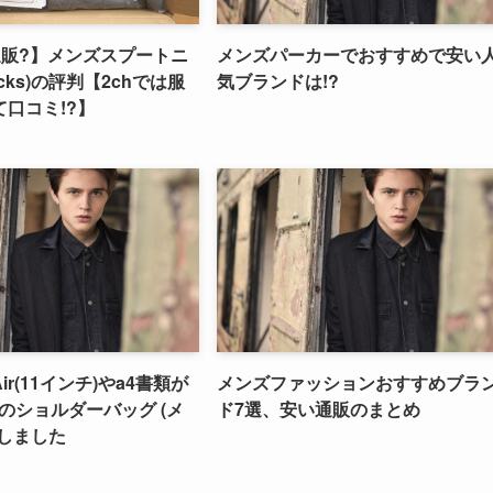
通販?】メンズスプートニ
メンズパーカーでおすすめで安い
nicks)の評判【2chでは服
気ブランドは!?
口コミ!?】
 Air(11インチ)やa4書類が
メンズファッションおすすめブラ
yのショルダーバッグ (メ
ド7選、安い通販のまとめ
入しました