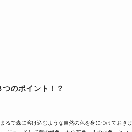
３つのポイント！？
まるで森に溶け込むような自然の色を身につけておき
レージュ、そして葉の緑色、木の茶色、川の水色
…とい