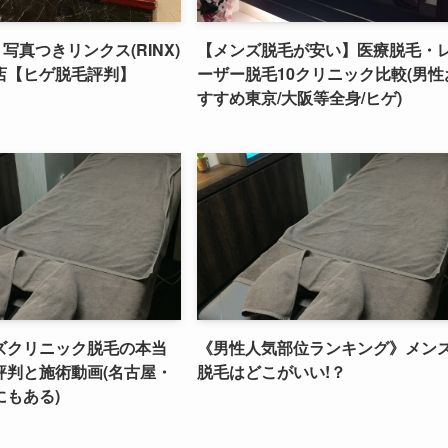
h】写真つきリンクス(RINX)
【メンズ脱毛が安い】医療脱毛・
店【ヒゲ脱毛評判】
ーザー脱毛10クリニック比較(男性
すすめ東京/大阪等全身/ヒゲ)
ズクリニック脱毛の本当
《男性人気部位ランキング》メン
評判と施術動画(名古屋・
脱毛はどこがいい!？
にもある)